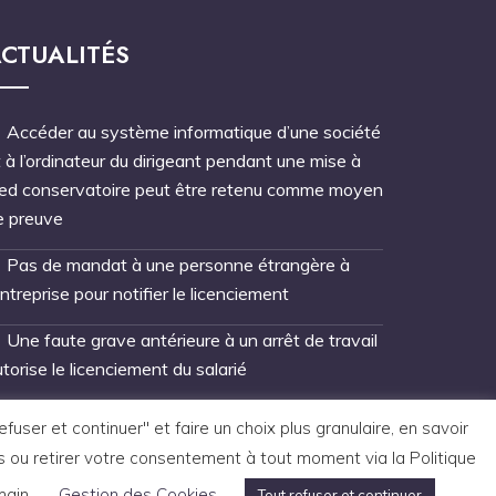
CTUALITÉS
Accéder au système informatique d’une société
 à l’ordinateur du dirigeant pendant une mise à
ied conservatoire peut être retenu comme moyen
e preuve
Pas de mandat à une personne étrangère à
entreprise pour notifier le licenciement
Une faute grave antérieure à un arrêt de travail
torise le licenciement du salarié
ser et continuer" et faire un choix plus granulaire, en savoir
s ou retirer votre consentement à tout moment via la Politique
main.
Gestion des Cookies
Tout refuser et continuer