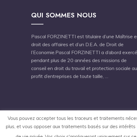
QUI SOMMES NOUS
Pascal FORZINETTI est titulaire d’une Maîtrise 
droit des affaires et d’un D.E.A. de Droit de
l’Economie.Pascal FORZINETTI a d’abord exerc
pendant plus de 20 années des missions de
conseil en droit du travail et protection sociale au
profit d’entreprises de toute taille, …
Vous pouvez accepter tous les traceurs et traitements nécessi
plus, et vous opposer aux traitements basés sur des intérêts 
de vie privée. Vos choix s'appliqueront uniquement sur ce