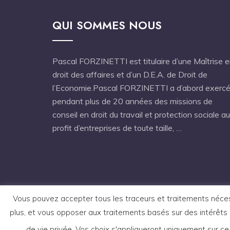
QUI SOMMES NOUS
Pascal FORZINETTI est titulaire d’une Maîtrise 
droit des affaires et d’un D.E.A. de Droit de
l’Economie.Pascal FORZINETTI a d’abord exerc
pendant plus de 20 années des missions de
conseil en droit du travail et protection sociale au
profit d’entreprises de toute taille, …
Vous pouvez accepter tous les traceurs et traitements nécessi
plus, et vous opposer aux traitements basés sur des intérêts 
de vie privée. Vos choix s'appliqueront uniquement sur ce