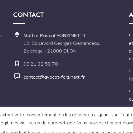
CONTACT
A
en
Maître Pascal FORZINETTI
12, Boulevard Georges Clémenceau,
et
é
2e étage - 21000 DIJON
p
d
06 21 32 58 70
contact@avocat-forzinetti.fr
l’
au
tant votre consentement, ou les refuser en cliquant sur "Tout refu
légitimes via l'écran de paramétrage. Vous pouvez changer d'avi
 site pendant 6 mois, et nous ne vous solliciterons plus avant de