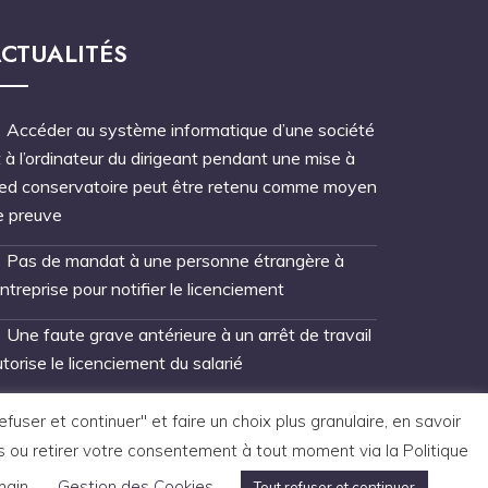
CTUALITÉS
Accéder au système informatique d’une société
 à l’ordinateur du dirigeant pendant une mise à
ied conservatoire peut être retenu comme moyen
e preuve
Pas de mandat à une personne étrangère à
entreprise pour notifier le licenciement
Une faute grave antérieure à un arrêt de travail
torise le licenciement du salarié
ser et continuer" et faire un choix plus granulaire, en savoir
s ou retirer votre consentement à tout moment via la Politique
main.
Gestion des Cookies
Tout refuser et continuer