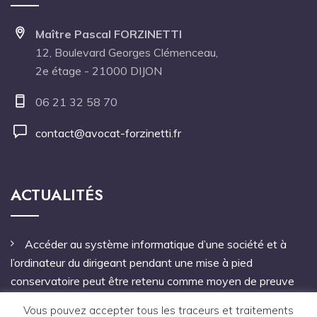
Maître Pascal FORZINETTI
12, Boulevard Georges Clémenceau,
2e étage - 21000 DIJON
06 21 32 58 70
contact@avocat-forzinetti.fr
ACTUALITÉS
Accéder au système informatique d’une société et à
l’ordinateur du dirigeant pendant une mise à pied
conservatoire peut être retenu comme moyen de preuve
Pas de mandat à une personne étrangère à l’entreprise
Vous pouvez accepter tous les traceurs et traitements