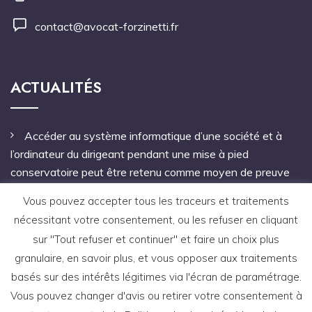
contact@avocat-forzinetti.fr
ACTUALITÉS
Accéder au système informatique d’une société et à
l’ordinateur du dirigeant pendant une mise à pied
conservatoire peut être retenu comme moyen de preuve
Pas de mandat à une personne étrangère à l’entreprise
Vous pouvez accepter tous les traceurs et traitements
pour notifier le licenciement
nécessitant votre consentement, ou les refuser en cliquant
sur "Tout refuser et continuer" et faire un choix plus
Une faute grave antérieure à un arrêt de travail autorise
granulaire, en savoir plus, et vous opposer aux traitements
le licenciement du salarié
basés sur des intérêts légitimes via l'écran de paramétrage.
Vous pouvez changer d'avis ou retirer votre consentement à