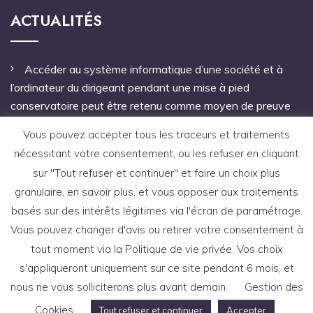
ACTUALITÉS
Accéder au système informatique d’une société et à
l’ordinateur du dirigeant pendant une mise à pied
conservatoire peut être retenu comme moyen de preuve
Pas de mandat à une personne étrangère à l’entreprise
Vous pouvez accepter tous les traceurs et traitements
pour notifier le licenciement
nécessitant votre consentement, ou les refuser en cliquant
sur "Tout refuser et continuer" et faire un choix plus
Une faute grave antérieure à un arrêt de travail autorise
granulaire, en savoir plus, et vous opposer aux traitements
le licenciement du salarié
basés sur des intérêts légitimes via l'écran de paramétrage.
Vous pouvez changer d'avis ou retirer votre consentement à
tout moment via la Politique de vie privée. Vos choix
s'appliqueront uniquement sur ce site pendant 6 mois, et
nous ne vous solliciterons plus avant demain.
Gestion des
Copyright © 2021 site réalisé par l'agence de
communication
ABVSM
-
Mentions légales
-
CGU
Cookies
Tout refuser et continuer
Accepter