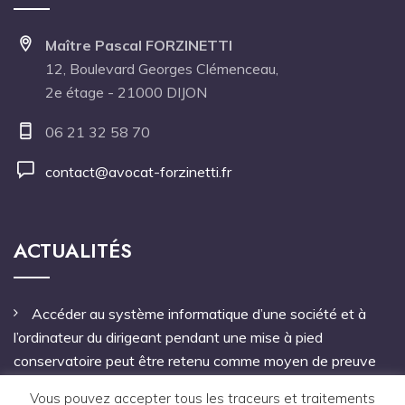
Maître Pascal FORZINETTI
12, Boulevard Georges Clémenceau,
2e étage - 21000 DIJON
06 21 32 58 70
contact@avocat-forzinetti.fr
ACTUALITÉS
Accéder au système informatique d’une société et à
l’ordinateur du dirigeant pendant une mise à pied
conservatoire peut être retenu comme moyen de preuve
Vous pouvez accepter tous les traceurs et traitements
Pas de mandat à une personne étrangère à l’entreprise