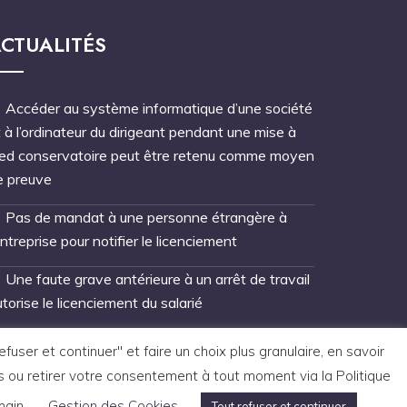
CTUALITÉS
Accéder au système informatique d’une société
 à l’ordinateur du dirigeant pendant une mise à
ied conservatoire peut être retenu comme moyen
e preuve
Pas de mandat à une personne étrangère à
entreprise pour notifier le licenciement
Une faute grave antérieure à un arrêt de travail
torise le licenciement du salarié
ser et continuer" et faire un choix plus granulaire, en savoir
s ou retirer votre consentement à tout moment via la Politique
main.
Gestion des Cookies
Tout refuser et continuer