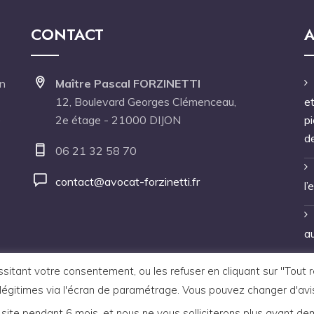
CONTACT
A
en
Maître Pascal FORZINETTI
12, Boulevard Georges Clémenceau,
et
é
2e étage - 21000 DIJON
p
d
06 21 32 58 70
contact@avocat-forzinetti.fr
l’
au
tant votre consentement, ou les refuser en cliquant sur "Tout refu
légitimes via l'écran de paramétrage. Vous pouvez changer d'avi
 site pendant 6 mois, et nous ne vous solliciterons plus avant de