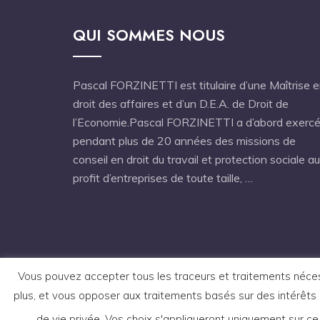
QUI SOMMES NOUS
Pascal FORZINETTI est titulaire d’une Maîtrise 
droit des affaires et d’un D.E.A. de Droit de
l’Economie.Pascal FORZINETTI a d’abord exerc
pendant plus de 20 années des missions de
conseil en droit du travail et protection sociale au
profit d’entreprises de toute taille, …
Vous pouvez accepter tous les traceurs et traitements nécessi
plus, et vous opposer aux traitements basés sur des intérêts 
de vie privée. Vos choix s'appliqueront uniquement sur ce