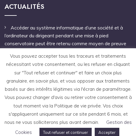
ACTUALITÉS
Accéder au système informatique d’une société et à
l’ordinateur du dirigeant pendant une mise à pied
conservatoire peut être retenu comme moyen de preuve
Pas de mandat à une personne étrangère à l’entreprise
Vous pouvez accepter tous les traceurs et traitements
pour notifier le licenciement
nécessitant votre consentement, ou les refuser en cliquant
sur "Tout refuser et continuer" et faire un choix plus
Une faute grave antérieure à un arrêt de travail autorise
granulaire, en savoir plus, et vous opposer aux traitements
le licenciement du salarié
basés sur des intérêts légitimes via l'écran de paramétrage.
Vous pouvez changer d'avis ou retirer votre consentement à
tout moment via la Politique de vie privée. Vos choix
s'appliqueront uniquement sur ce site pendant 6 mois, et
nous ne vous solliciterons plus avant demain.
Gestion des
Copyright © 2021 site réalisé par l'agence de
communication
ABVSM
-
Mentions légales
-
CGU
Cookies
Tout refuser et continuer
Accepter