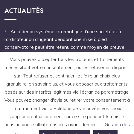
ACTUALITÉS
Accéder au système informatique d’une société et à
l’ordinateur du dirigeant pendant une mise à pied
conservatoire peut être retenu comme moyen de preuve
Pas de mandat à une personne étrangère à l’entreprise
Vous pouvez accepter tous les traceurs et traitements
pour notifier le licenciement
nécessitant votre consentement, ou les refuser en cliquant
sur "Tout refuser et continuer" et faire un choix plus
Une faute grave antérieure à un arrêt de travail autorise
granulaire, en savoir plus, et vous opposer aux traitements
le licenciement du salarié
basés sur des intérêts légitimes via l'écran de paramétrage.
Vous pouvez changer d'avis ou retirer votre consentement à
tout moment via la Politique de vie privée. Vos choix
s'appliqueront uniquement sur ce site pendant 6 mois, et
nous ne vous solliciterons plus avant demain.
Gestion des
Copyright © 2021 site réalisé par l'agence de
communication
ABVSM
-
Mentions légales
-
CGU