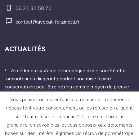
06 21 32 58 70
contact@avocat-forzinetti.fr
ACTUALITÉS
Accéder au système informatique d’une société et à
l’ordinateur du dirigeant pendant une mise à pied
conservatoire peut être retenu comme moyen de preuve
Pas de mandat à une personne étrangère à l’entreprise
Vous pouvez accepter tous les traceurs et traitements
pour notifier le licenciement
nécessitant votre consentement, ou les refuser en cliquant
sur "Tout refuser et continuer" et faire un choix plus
Une faute grave antérieure à un arrêt de travail autorise
granulaire, en savoir plus, et vous opposer aux traitements
le licenciement du salarié
basés sur des intérêts légitimes via l'écran de paramétrage.